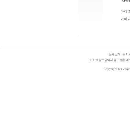
자동
아직 
아이디
단체소개
|
공지
614-40 광주광역시 동구 필문대로 205번길
Copyright (c)
기후